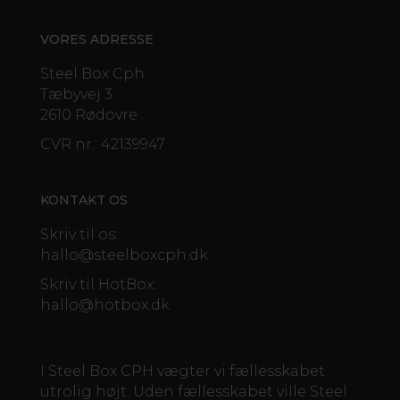
VORES ADRESSE
Steel Box Cph
Tæbyvej 3
2610 Rødovre
CVR nr.: 42139947
KONTAKT OS
Skriv til os:
hallo@steelboxcph.dk
Skriv til HotBox:
hallo@hotbox.dk
I Steel Box CPH vægter vi fællesskabet
utrolig højt. Uden fællesskabet ville Steel