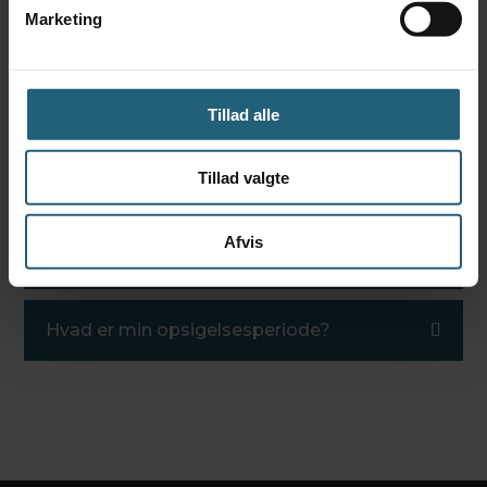
Marketing
Jeg vil gerne tage en ven med, kan jeg
det?
Tillad alle
Hvordan bliver jeg en del af facebook
gruppen?
Tillad valgte
Kan jeg sætte mit medlemskab i
Afvis
bero?
Hvad er min opsigelsesperiode?