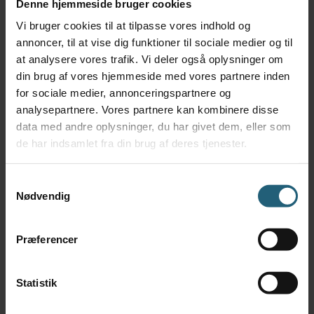
Denne hjemmeside bruger cookies
Vi bruger cookies til at tilpasse vores indhold og
annoncer, til at vise dig funktioner til sociale medier og til
Hvordan booker jeg mig på hold?
at analysere vores trafik. Vi deler også oplysninger om
din brug af vores hjemmeside med vores partnere inden
Hvad går holdene ud på?
for sociale medier, annonceringspartnere og
analysepartnere. Vores partnere kan kombinere disse
data med andre oplysninger, du har givet dem, eller som
Hvordan ser jeg dagens program?
de har indsamlet fra din brug af deres tjenester.
Hvordan melder jeg mig til en gratis
Samtykkevalg
prøvetime?
Nødvendig
Hvornår skal jeg afmelde mig hold,
Præferencer
hvis jeg er forhindret?
Statistik
Skal jeg kunne alle øvelser der er på
programmet?