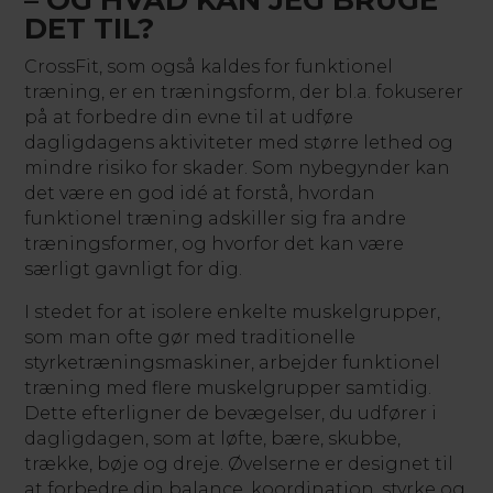
– OG HVAD KAN JEG BRUGE
DET TIL?
CrossFit, som også kaldes for funktionel
træning, er en træningsform, der bl.a. fokuserer
på at forbedre din evne til at udføre
dagligdagens aktiviteter med større lethed og
mindre risiko for skader. Som nybegynder kan
det være en god idé at forstå, hvordan
funktionel træning adskiller sig fra andre
træningsformer, og hvorfor det kan være
særligt gavnligt for dig.
I stedet for at isolere enkelte muskelgrupper,
som man ofte gør med traditionelle
styrketræningsmaskiner, arbejder funktionel
træning med flere muskelgrupper samtidig.
Dette efterligner de bevægelser, du udfører i
dagligdagen, som at løfte, bære, skubbe,
trække, bøje og dreje. Øvelserne er designet til
at forbedre din balance, koordination, styrke og