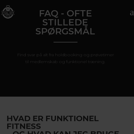
FAQ - OFTE
STILLEDE
SPØRGSMÅL
Find svar på alt fra holdbooking og prøvetimer
til medlemskab og funktionel træning.
HVAD ER FUNKTIONEL
FITNESS