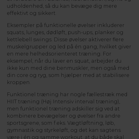
udholdenhed, så du kan bevæge dig mere
effektivt og sikkert.
Eksempler på funktionelle øvelser inkluderer
squats, lunges, dødløft, push-ups, planker og
kettlebell swings. Disse øvelser aktiverer flere
muskelgrupper og led på én gang, hvilket giver
en mere helhedsorienteret træning. For
eksempel, når du laver en squat, arbejder du
ikke kun med dine benmuskler, men også med
din core og ryg, som hjælper med at stabilisere
kroppen.
Funktionel træning har nogle fællestræk med
HIIT træning (Høj Intensiv interval træning),
men funktionel træning adskiller sig ved at
kombinere bevægelser og øvelser fra andre
sportsgrene, som f.eks. Vægtløftning, løb,
gymnastik og styrkeløft, og det kan sagtens
være i én og samme workout, at du både skal