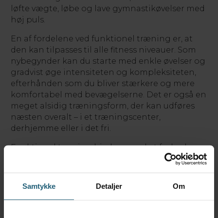
løfte vægte, løbe og lave gymnastikøvelser med
høj puls.
En af fordelene ved funktionel træning er, at
den kan tilpasses til alle fitness niveauer. Som
nybegynder kan du starte med enkle øvelser og
gradvist øge intensiteten og kompleksiteten,
efterhånden som du bliver stærkere og mere
komfortabel med bevægelserne. Det er også en
meget alsidig træningsform, der kan udføres
næsten overalt – i et træningscenter,
derhjemme eller i det fri.
Funktionel træning hjælper med at forbedre
din generelle fitness og gør det lettere at
håndtere dagligdagens aktiviteter, hvilket kan
føre til en bedre livskvalitet. Det kan også
Samtykke
Detaljer
Om
reducere risikoen for skader, da du lærer at
bevæge dig mere korrekt og styrker de muskler
og led, der støtter dine bevægelser.